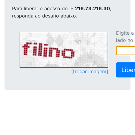
Para liberar o acesso
do IP
216.73.216.30
,
responda ao desafio abaixo.
Digite 
lado no
[trocar imagem]