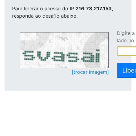
Para liberar o acesso
do IP
216.73.217.153
,
responda ao desafio abaixo.
Digite 
lado no
[trocar imagem]