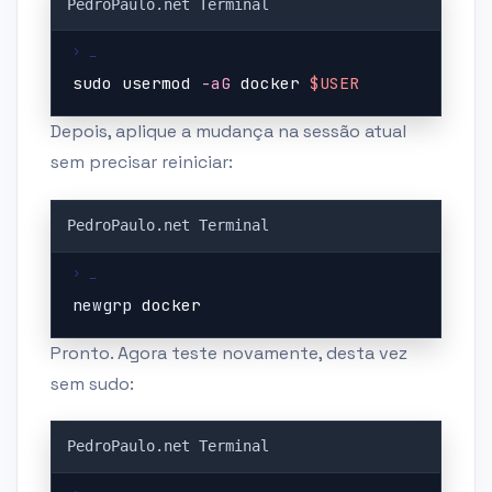
Copy
sudo
usermod
-aG
docker
$USER
Depois, aplique a mudança na sessão atual
sem precisar reiniciar:
Copy
newgrp 
docker
Pronto. Agora teste novamente, desta vez
sem sudo:
Copy