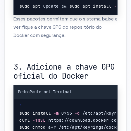
sudo
apt
 update 
&&
sudo
apt
install
-y
 ca-
Esses pacotes permitem que o sistema baixe e
verifique a chave GPG do repositório do
Docker com segurança.
3. Adicione a chave GPG
oficial do Docker
Copy
sudo
install
-m
 0755 
-d
curl
-fsSL
 https://download.docker.com/lin
sudo
chmod
 a+r /etc/apt/keyrings/docker.gp