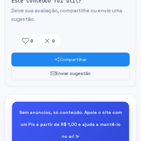
Este conteúdo foi útil?
Deixe sua avaliação, compartilhe ou envie uma
sugestão.
0
0
Compartilhar
Enviar sugestão
Sem anúncios, só conteúdo. Apoie o site com
um Pix a partir de R$ 1,00 e ajude a mantê-lo
no ar! ✨