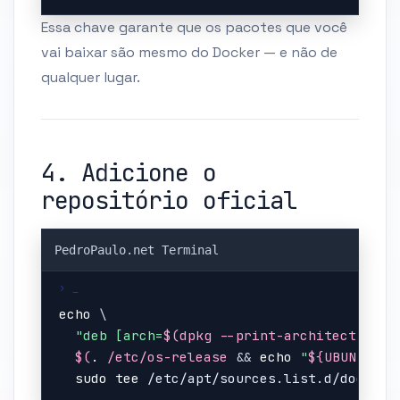
Essa chave garante que os pacotes que você
vai baixar são mesmo do Docker — e não de
qualquer lugar.
4. Adicione o
repositório oficial
Copy
echo
\
"deb [arch=
$(
dpkg --print-architecture
)
 
$(
.
 /etc/os-release 
&&
echo
"
${UBUNTU_CO
sudo
tee
 /etc/apt/sources.list.d/docker.