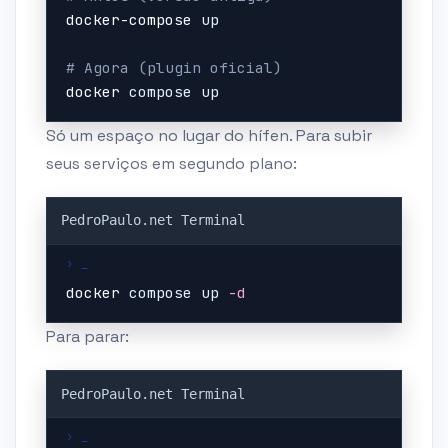
docker-compose
 up

# Agora (plugin oficial)
docker
 compose up
Só um espaço no lugar do hífen. Para subir
seus serviços em segundo plano:
Copy
docker
 compose up 
-d
Para parar:
Copy